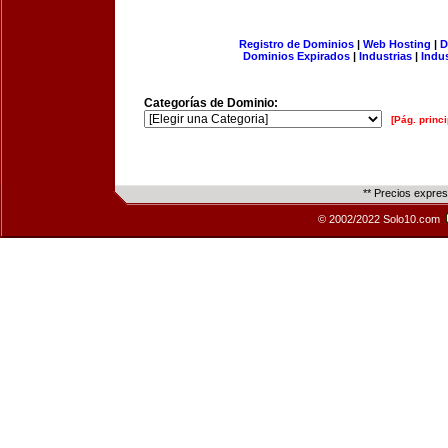
Registro de Dominios
|
Web Hosting
|
D
Dominios Expirados
|
Industrias
|
Indu
Categorías de Dominio:
[Pág. princi
** Precios expre
© 2002/2022 Solo10.com