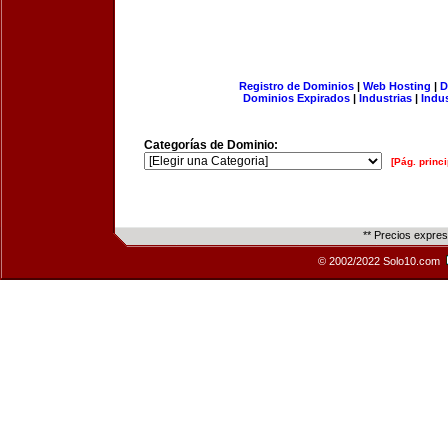
Registro de Dominios
|
Web Hosting
|
D
Dominios Expirados
|
Industrias
|
Indu
Categorías de Dominio:
[Pág. princi
** Precios expre
© 2002/2022 Solo10.com