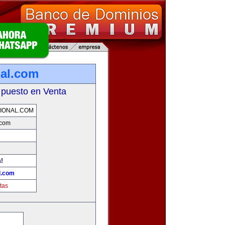
nal.com
 puesto en Venta
IONAL.COM
.com
a!
l.com
tas