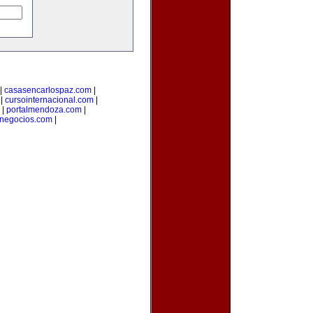
|
casasencarlospaz.com
|
|
cursointernacional.com
|
|
portalmendoza.com
|
anegocios.com
|