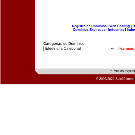
Registro de Dominios
|
Web Hosting
|
D
Dominios Expirados
|
Industrias
|
Indu
Categorías de Dominio:
[Pág. princi
** Precios expre
© 2002/2022 Solo10.com