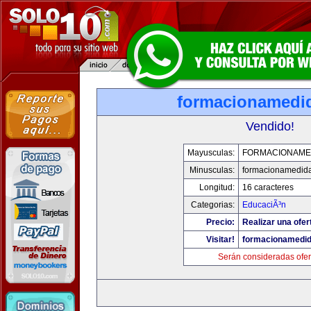
formacionamedi
Vendido!
Mayusculas:
FORMACIONAME
Minusculas:
formacionamedid
Longitud:
16 caracteres
Categorias:
EducaciÃ³n
Precio:
Realizar una ofer
Visitar!
formacionamedi
Serán consideradas ofer