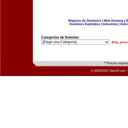
Registro de Dominios
|
Web Hosting
|
D
Dominios Expirados
|
Industrias
|
Indu
Categorías de Dominio:
[Pág. princi
** Precios expre
© 2002/2022 Solo10.com