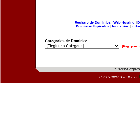
Registro de Dominios
|
Web Hosting
|
D
Dominios Expirados
|
Industrias
|
Indu
Categorías de Dominio:
[Pág. princi
** Precios expre
© 2002/2022 Solo10.com